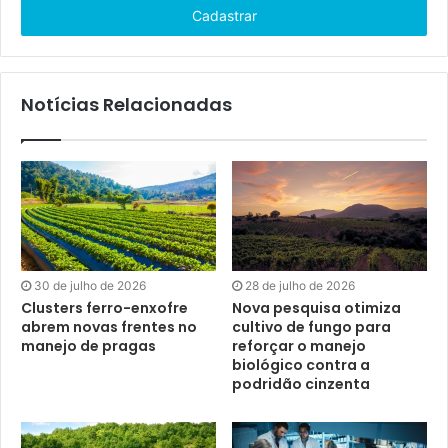
E-
mail
Notícias Relacionadas
30 de julho de 2026
28 de julho de 2026
Clusters ferro-enxofre
Nova pesquisa otimiza
abrem novas frentes no
cultivo de fungo para
manejo de pragas
reforçar o manejo
biológico contra a
podridão cinzenta