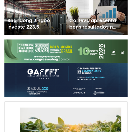
controle biológico
receita e margem
de pragas
no 2º trimestre de
2026
Shandong Jingbo
Corteva apresenta
investe 223,5
bons resultados no
milhões de yuans na
1º semestre de 2026
primeira fase do
e eleva projeção
projeto de
anual
fabricação de
azoxistrobina