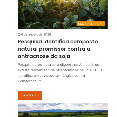
USO E APLICAÇÃO
6 de agosto de 2026
Pesquisa identifica composto
natural promissor contra a
antracnose da soja
Pesquisadores isolaram a oligomicina A a partir do
extrato fermentado de Streptomyces paludis 13-3 e
identificaram atividade antifúngica contra
Colletotrichum…
Leia Mais »