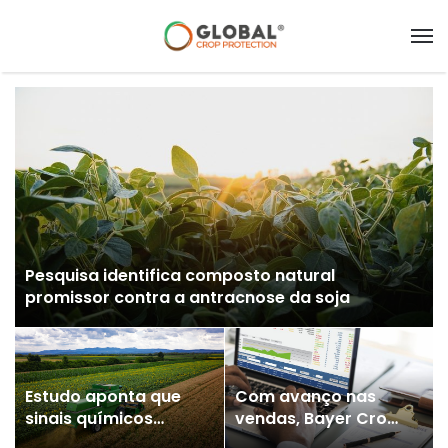
Pesquisa identifica composto natural
promissor contra a antracnose da soja
Estudo aponta que
Com avanço nas
sinais químicos
vendas, Bayer Crop
podem reforçar o
Science expande