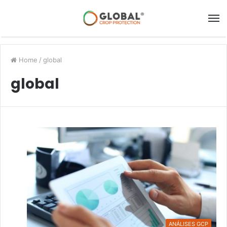
Home
/
global
global
ANÁLISES GCP