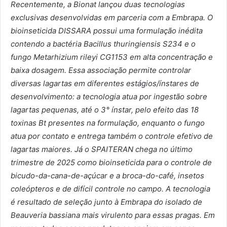
Recentemente, a Bionat lançou duas tecnologias
exclusivas desenvolvidas em parceria com a Embrapa. O
bioinseticida DISSARA possui uma formulação inédita
contendo a bactéria Bacillus thuringiensis S234 e o
fungo Metarhizium rileyi CG1153 em alta concentração e
baixa dosagem. Essa associação permite controlar
diversas lagartas em diferentes estágios/ínstares de
desenvolvimento: a tecnologia atua por ingestão sobre
lagartas pequenas, até o 3° ínstar, pelo efeito das 18
toxinas Bt presentes na formulação, enquanto o fungo
atua por contato e entrega também o controle efetivo de
lagartas maiores. Já o SPAITERAN chega no último
trimestre de 2025 como bioinseticida para o controle de
bicudo-da-cana-de-açúcar e a broca-do-café, insetos
coleópteros e de difícil controle no campo. A tecnologia
é resultado de seleção junto à Embrapa do isolado de
Beauveria bassiana mais virulento para essas pragas. Em