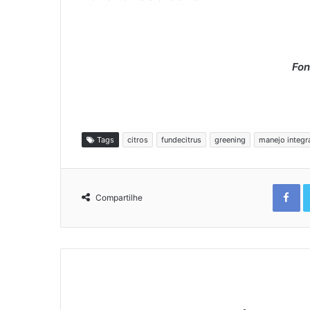
Fon
Tags
citros
fundecitrus
greening
manejo integr
Fa
Compartilhe