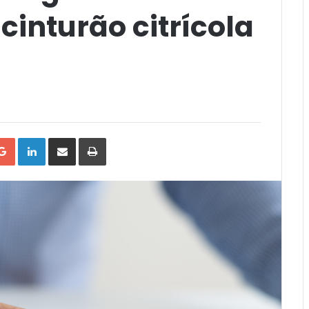
cinturão citrícola
tter
Google+
LinkedIn
Compartilhar
Impressão
via
Email