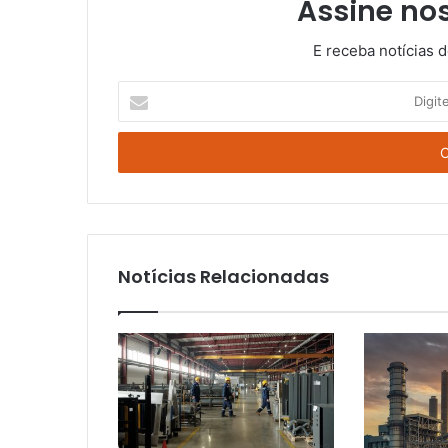
Assine no
E receba notícias 
Digite
o
seu
E-
mail
Notícias Relacionadas