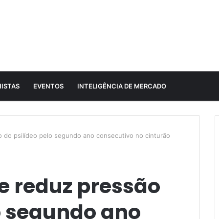
ISTAS
EVENTOS
INTELIGÊNCIA DE MERCADO
o do psilídeo pelo segundo ano consecutivo no cinturão
e reduz pressão
lo segundo ano