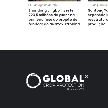
3 de agosto de 2026
1 de julho d
Shandong Jingbo investe
Nantong Y
223,5 milhões de yuans na
expansão in
primeira fase do projeto de
reestrutur
fabricação de azoxistrobina
produção