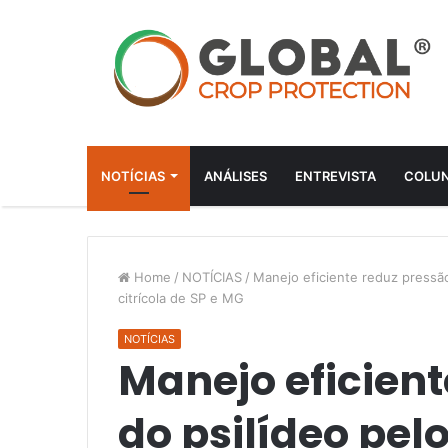
NOTÍCIAS
ANÁLISES
ENTREVISTA
COLUN
Home
/
NOTÍCIAS
/
Manejo eficiente reduz pressã
citrícola de SP e MG
NOTÍCIAS
Manejo eficient
do psilídeo pe