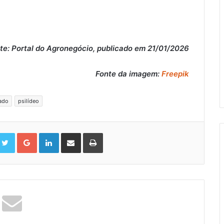
te: Portal do Agronegócio, publicado em 21/01/2026
Fonte da imagem:
Freepik
ado
psilídeo
cebook
Twitter
Google+
LinkedIn
Compartilhar
Impressão
via
Email