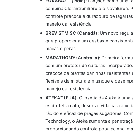
FORABAZ
(Índia):
Lançado como uma fo
combina Clorantraniliprole e Novaluron. 
controle precoce e duradouro de lagartas
manejo da resistência.
BREVISTM SC (Canadá):
Um novo regulad
que proporciona um desbaste consistente
maçãs e peras.
MARATHON® (Austrália):
Primeira formu
com um protetor de culturas incorporado
precoce de plantas daninhas resistentes 
flexíveis de mistura em tanque e desemp
.
manejo da resistência
ATEKA™ (EUA):
O inseticida Ateka é uma 
espirotetramato, desenvolvida para auxili
rápido e eficaz de pragas sugadoras. Com
Technology, o Ateka aumenta a penetração
proporcionando controle populacional m