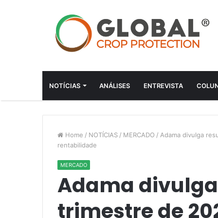
NOTÍCIAS
ANÁLISES
ENTREVISTA
COLUN
Home
/
NOTÍCIAS
/
MERCADO
/
Adama divulga res
rentabilidade
MERCADO
Adama divulga 
trimestre de 2