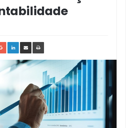
ntabilidade
tter
Google+
LinkedIn
Compartilhar
Impressão
via
Email