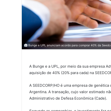
Bunge e UPL anunciam acordo para comprar 40% da Seedc
A Bunge e a UPL, por meio da sua empresa Ad
aquisição de 40% (20% para cada) na SEEDCO
A SEEDCORP/HO é uma empresa de genética de 
Argentina. A transação, cujo valor estimado nã
Administrativo de Defesa Econômica (Cade).
Segundo as companhias, o investimento faz p