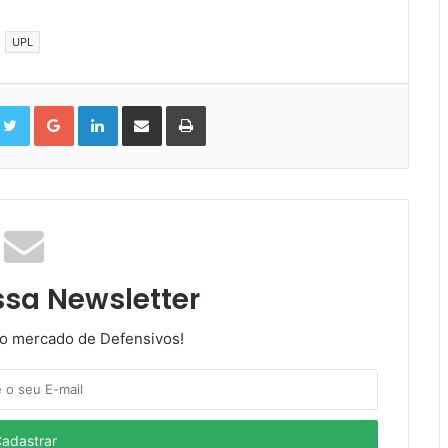
UPL
cebook
Twitter
Google+
LinkedIn
Compartilhar
Impressão
via
Email
ssa Newsletter
do mercado de Defensivos!