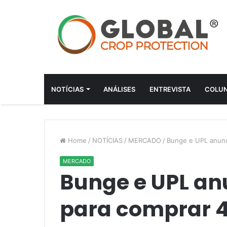
NOTÍCIAS
ANÁLISES
ENTREVISTA
COLUN
Home
/
NOTÍCIAS
/
MERCADO
/
Bunge e UPL anunc
MERCADO
Bunge e UPL a
para comprar 