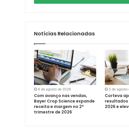
mail
Notícias Relacionadas
4 de agosto de 2026
3 de agosto
Com avanço nas vendas,
Corteva ap
Bayer Crop Science expande
resultados 
receita e margem no 2º
2026 e ele
trimestre de 2026