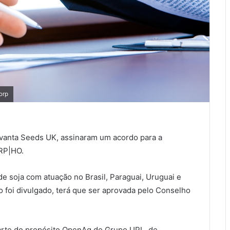
orp
vanta Seeds UK, assinaram um acordo para a
RP|HO.
soja com atuação no Brasil, Paraguai, Uruguai e
o foi divulgado, terá que ser aprovada pelo Conselho
arte do propósito OpenAg do Grupo UPL, de