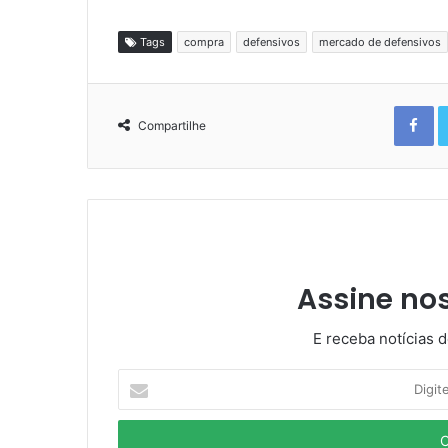
Tags
compra
defensivos
mercado de defensivos
Fa
Compartilhe
Assine no
E receba notícias 
Digite
o
seu
E-