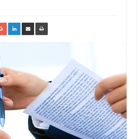
tter
Google+
LinkedIn
Compartilhar
Impressão
via
Email