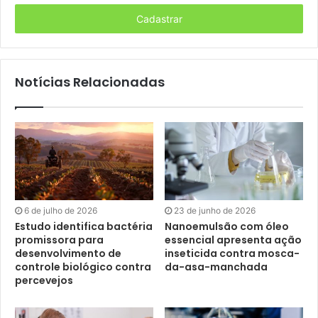
seu
E-
mail
Notícias Relacionadas
6 de julho de 2026
23 de junho de 2026
Estudo identifica bactéria
Nanoemulsão com óleo
promissora para
essencial apresenta ação
desenvolvimento de
inseticida contra mosca-
controle biológico contra
da-asa-manchada
percevejos