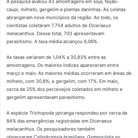
A pesquisa avaliou 43 amostragens em soja, feijão-
caupi, milheto, gergelim e plantas daninhas. As coletas
abrangeram nove municípios da região. Ao todo, os
cientistas coletaram 7.754 adultos de
Diceraeus
melacanthus
. Desse total, 703 apresentavam
parasitismo. A taxa média alcançou 9,06%.
As taxas variaram de 1,04% a 30,83% entre as
amostragens. Os maiores índices apareceram entre
março e maio. As maiores médias ocorreram em áreas de
milheto, com 30,8%, e gergelim, com 17%. Em maio,
cerca de 25% dos percevejos coletados em milheto e
gergelim apresentavam parasitismo.
A espécie
Trichopoda ypiranga
respondeu por cerca de
84% das emergências registradas em
Diceraeus
melacanthus
. Os pesquisadores também
observaram
Cylindromyia brasiliana, Gymnoclytia
sp.