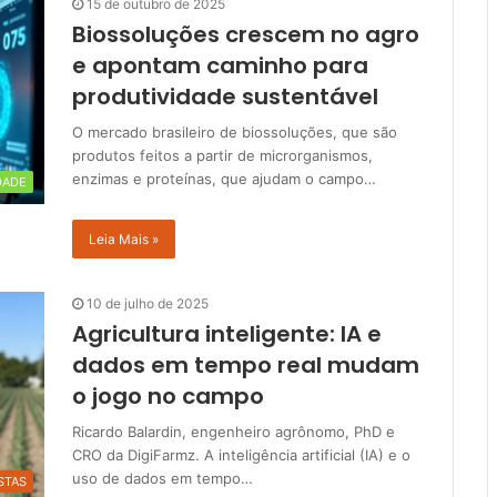
15 de outubro de 2025
Biossoluções crescem no agro
e apontam caminho para
produtividade sustentável
O mercado brasileiro de biossoluções, que são
produtos feitos a partir de microrganismos,
enzimas e proteínas, que ajudam o campo…
DADE
Leia Mais »
10 de julho de 2025
Agricultura inteligente: IA e
dados em tempo real mudam
o jogo no campo
Ricardo Balardin, engenheiro agrônomo, PhD e
CRO da DigiFarmz. A inteligência artificial (IA) e o
uso de dados em tempo…
STAS