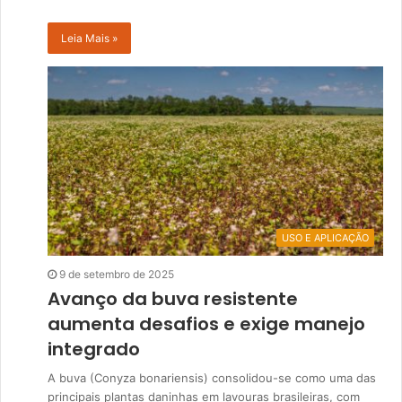
Leia Mais »
USO E APLICAÇÃO
9 de setembro de 2025
Avanço da buva resistente
aumenta desafios e exige manejo
integrado
A buva (Conyza bonariensis) consolidou-se como uma das
principais plantas daninhas em lavouras brasileiras, com