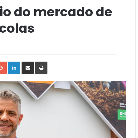
rio do mercado de
ícolas
tter
Google+
LinkedIn
Compartilhar
Impressão
via
Email