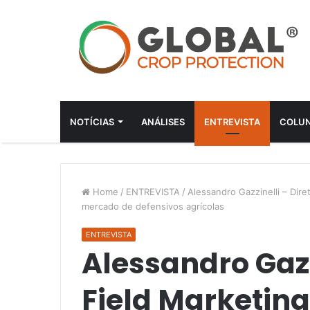
NOTÍCIAS
ANÁLISES
ENTREVISTA
COLUN
Home
/
ENTREVISTA
/
Alessandro Gazzinelli – Dire
mercado de defensivos agrícolas
ENTREVISTA
Alessandro Gazz
Field Marketing