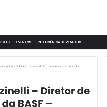
ISTAS
EVENTOS
INTELIGÊNCIA DE MERCADO
tor de Field Marketing da BASF – analisa o cenário do
inelli – Diretor de
 da BASF –