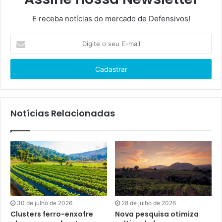
E receba notícias do mercado de Defensivos!
Digite
o
seu
E-
mail
Notícias Relacionadas
30 de julho de 2026
28 de julho de 2026
Clusters ferro-enxofre
Nova pesquisa otimiza