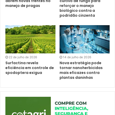
abrem novas frentes no
cultivo de fungo para
manejo de pragas
reforçar o manejo
biológico contra a
podridão cinzenta
22 de julho de 2026
14 de julho de 2026
Surfactina revela
Nova estratégia pode
eficiência em controle de
tornar nanoherbicidas
spodoptera exigua
mais eficazes contra
plantas daninhas