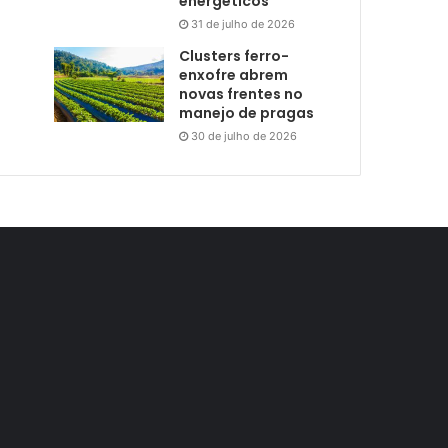
energéticos
31 de julho de 2026
Clusters ferro-
enxofre abrem
novas frentes no
manejo de pragas
30 de julho de 2026