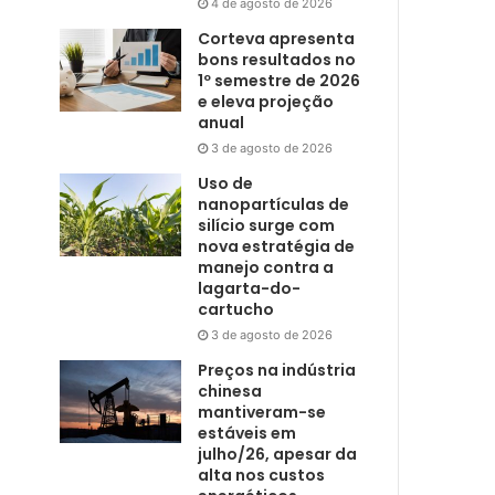
4 de agosto de 2026
Corteva apresenta
bons resultados no
1º semestre de 2026
e eleva projeção
anual
3 de agosto de 2026
Uso de
nanopartículas de
silício surge com
nova estratégia de
manejo contra a
lagarta-do-
cartucho
3 de agosto de 2026
Preços na indústria
chinesa
mantiveram-se
estáveis em
julho/26, apesar da
alta nos custos