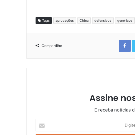
Tags
aprovações
China
defensivos
genéricos
Fa
Compartilhe
Assine no
E receba notícias 
Digite
o
seu