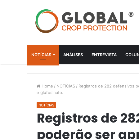
NOTÍCIAS
ANÁLISES
ENTREVISTA
COLUN
Home
/
NOTÍCIAS
/
Registros de 282 defensivos po
e glufosinato.
NOTÍCIAS
Registros de 28
poderão ser ap