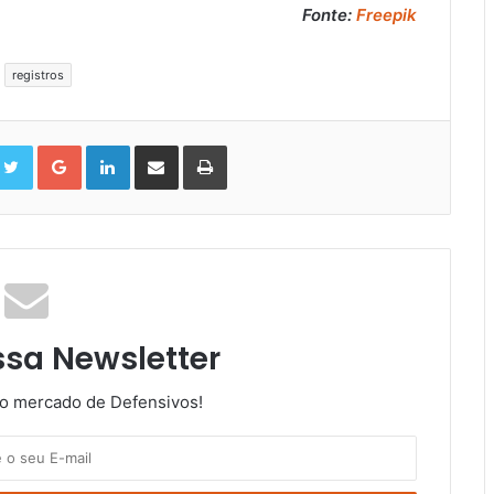
Fonte:
Freepik
registros
cebook
Twitter
Google+
LinkedIn
Compartilhar
Impressão
via
Email
ssa Newsletter
do mercado de Defensivos!