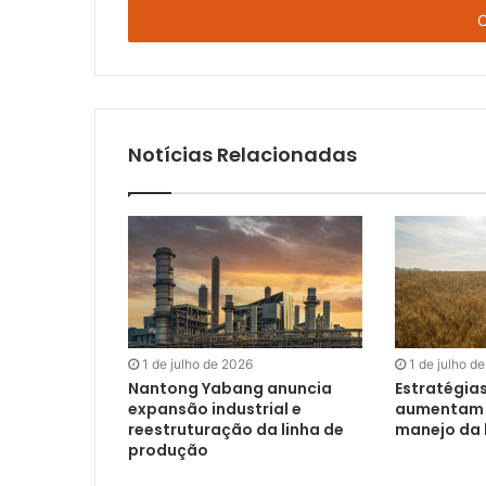
E-
mail
Notícias Relacionadas
1 de julho de 2026
1 de julho d
Nantong Yabang anuncia
Estratégia
expansão industrial e
aumentam a
reestruturação da linha de
manejo da 
produção