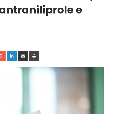
antraniliprole e
tter
Google+
LinkedIn
Compartilhar
Impressão
via
Email