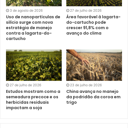
3 de agosto de 2026
27 de julho de 2026
Uso de nanopartículas de
Área favorável à lagarta-
silício surge com nova
do-cartucho pode
estratégia de manejo
crescer 91,8% com o
contra a lagarta-do-
avanço do clima
cartucho
27 de julho de 2026
23 de julho de 2026
Estudos mostram como a
China avança no manejo
semeadura precoce e os
da podridão da coroa em
herbicidas residuais
trigo
impactam a soja