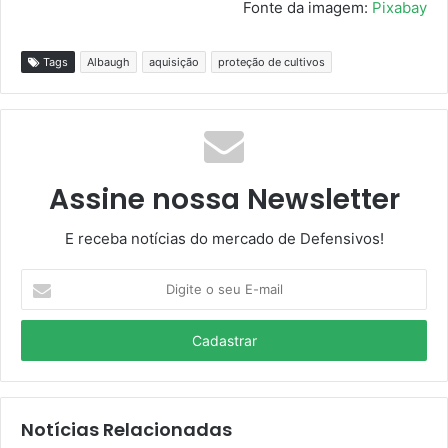
Fonte da imagem:
Pixabay
Tags
Albaugh
aquisição
proteção de cultivos
Assine nossa Newsletter
E receba notícias do mercado de Defensivos!
Digite
o
seu
E-
mail
Notícias Relacionadas