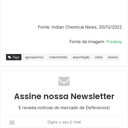
Fonte: Indian Chemical News, 30/12/2022
Fonte da imagem:
Pixabay
Tags
agroquímico
crescimento
exportação
india
receita
Assine nossa Newsletter
E receba notícias do mercado de Defensivos!
Digite
o