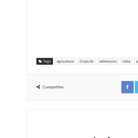
Tags
agricultura
CropLife
defensivos
india
p
Fa
Compartilhe