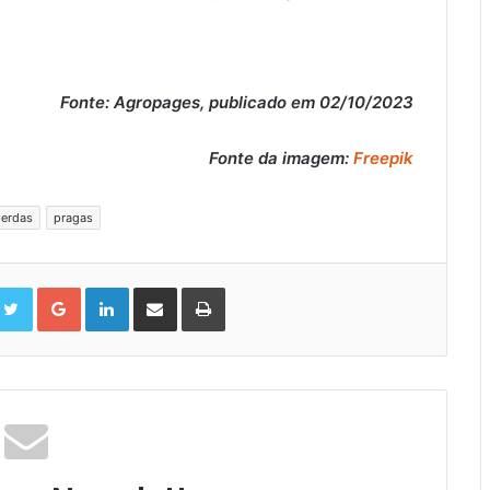
Fonte: Agropages, publicado em 02/10/2023
Fonte da imagem:
Freepik
erdas
pragas
cebook
Twitter
Google+
LinkedIn
Compartilhar
Impressão
via
Email