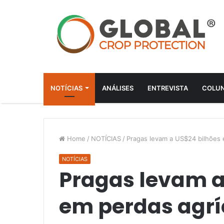
NOTÍCIAS
ANÁLISES
ENTREVISTA
COLUN
Home
/
NOTÍCIAS
/
Pragas levam a US$24 bilhões e
NOTÍCIAS
Pragas levam a
em perdas agrí