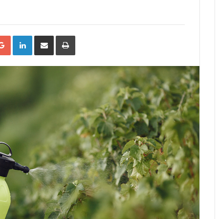
tter
Google+
LinkedIn
Compartilhar
Impressão
via
Email